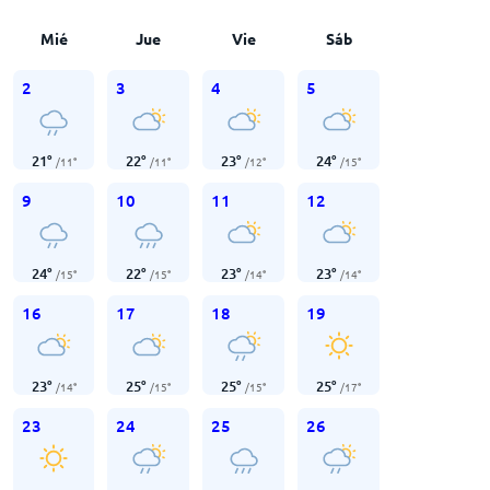
Mié
Jue
Vie
Sáb
2
3
4
5
21
°
22
°
23
°
24
°
/
11
°
/
11
°
/
12
°
/
15
°
9
10
11
12
24
°
22
°
23
°
23
°
/
15
°
/
15
°
/
14
°
/
14
°
16
17
18
19
23
°
25
°
25
°
25
°
/
14
°
/
15
°
/
15
°
/
17
°
23
24
25
26