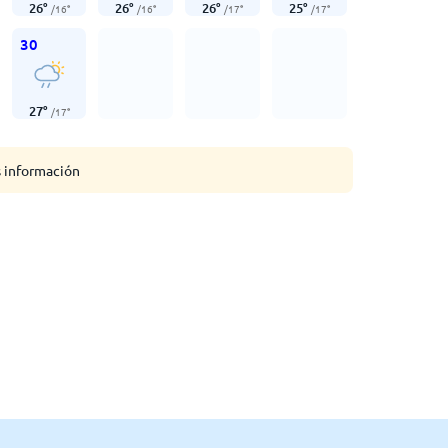
26
°
26
°
26
°
25
°
/
16
°
/
16
°
/
17
°
/
17
°
30
27
°
/
17
°
s información