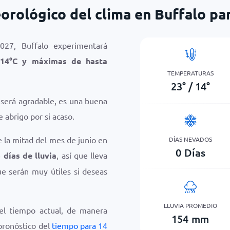
orológico del clima en Buffalo par
027, Buffalo experimentará
14
°
C
y máximas de hasta
TEMPERATURAS
23
°
/
14
°
a será agradable, es una buena
 abrigo por si acaso.
e la mitad del mes de junio en
DÍAS NEVADOS
0
Días
 días de lluvia
, así que lleva
ue serán muy útiles si deseas
LLUVIA PROMEDIO
del tiempo actual, de manera
154
mm
 pronóstico del
tiempo para 14