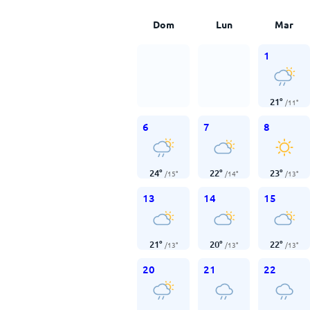
Dom
Lun
Mar
1
21
°
/
11
°
6
7
8
24
°
22
°
23
°
/
15
°
/
14
°
/
13
°
13
14
15
21
°
20
°
22
°
/
13
°
/
13
°
/
13
°
20
21
22