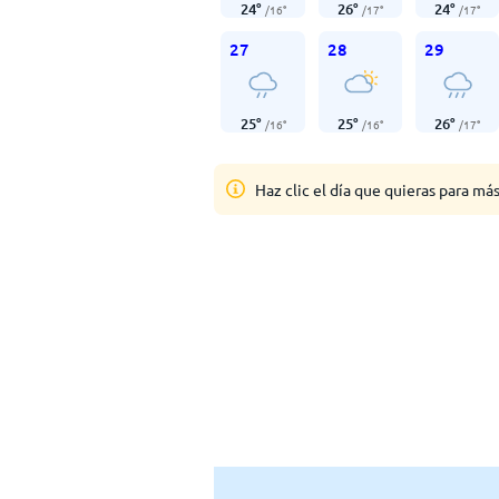
24
°
26
°
24
°
/
16
°
/
17
°
/
17
°
27
28
29
25
°
25
°
26
°
/
16
°
/
16
°
/
17
°
Haz clic el día que quieras para má