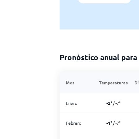
Pronóstico anual para
Mes
Temperaturas
Dí
Enero
-2
°
/
-7
°
Febrero
-1
°
/
-7
°