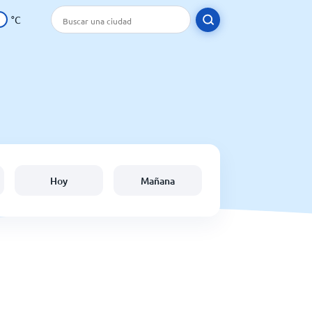
°C
Hoy
Mañana