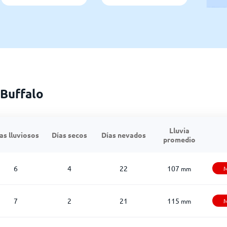
 Buffalo
Lluvia
as lluviosos
Días secos
Días nevados
promedio
6
4
22
107
M
mm
7
2
21
115
M
mm