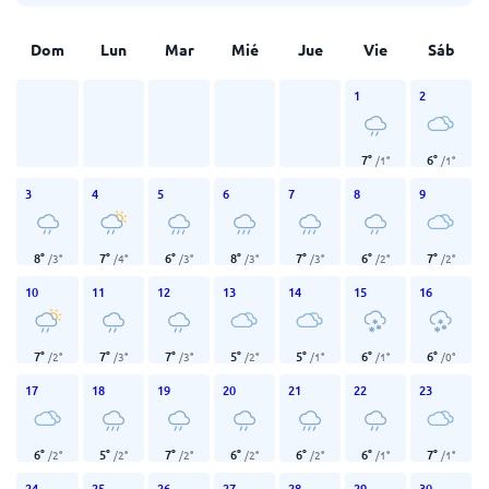
Dom
Lun
Mar
Mié
Jue
Vie
Sáb
1
2
7
°
6
°
/
1
°
/
1
°
3
4
5
6
7
8
9
8
°
7
°
6
°
8
°
7
°
6
°
7
°
/
3
°
/
4
°
/
3
°
/
3
°
/
3
°
/
2
°
/
2
°
10
11
12
13
14
15
16
7
°
7
°
7
°
5
°
5
°
6
°
6
°
/
2
°
/
3
°
/
3
°
/
2
°
/
1
°
/
1
°
/
0
°
17
18
19
20
21
22
23
6
°
5
°
7
°
6
°
6
°
6
°
7
°
/
2
°
/
2
°
/
2
°
/
2
°
/
2
°
/
1
°
/
1
°
24
25
26
27
28
29
30