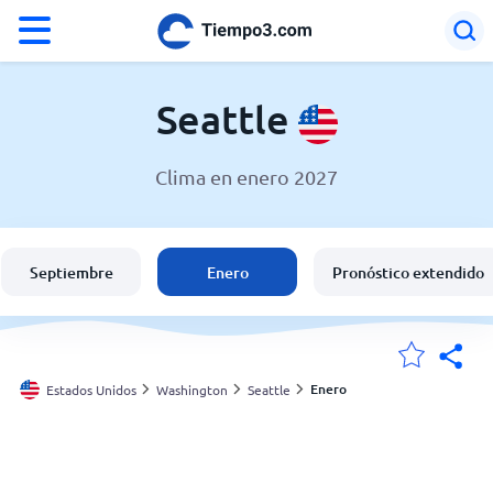
°F
°C
Seattle
Clima en enero 2027
El clima en Seattle
Estados Unidos
Septiembre
Enero
Pronóstico extendido
España
Argentina
Enero
Estados Unidos
Washington
Seattle
Mis ubicaciones