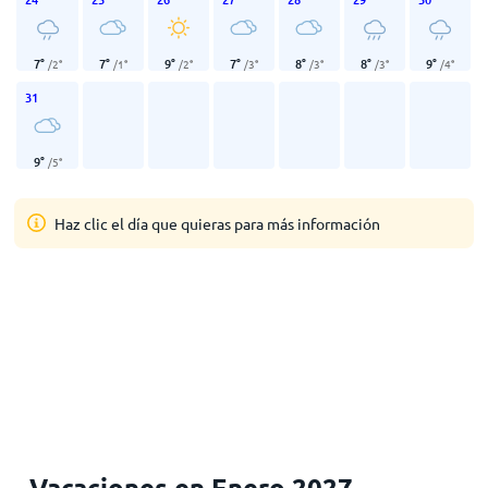
7
°
7
°
9
°
7
°
8
°
8
°
9
°
/
2
°
/
1
°
/
2
°
/
3
°
/
3
°
/
3
°
/
4
°
31
9
°
/
5
°
Haz clic el día que quieras para más información
Vacaciones en Enero 2027