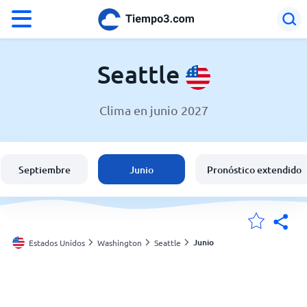
°F
°C
Seattle
Clima en junio 2027
El clima en Seattle
Estados Unidos
Septiembre
Junio
Pronóstico extendido
España
Argentina
Junio
Estados Unidos
Washington
Seattle
Mis ubicaciones