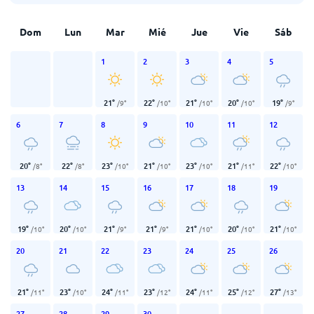
Dom
Lun
Mar
Mié
Jue
Vie
Sáb
1
2
3
4
5
21
°
22
°
21
°
20
°
19
°
/
9
°
/
10
°
/
10
°
/
10
°
/
9
°
6
7
8
9
10
11
12
20
°
22
°
23
°
21
°
23
°
21
°
22
°
/
8
°
/
8
°
/
10
°
/
10
°
/
10
°
/
11
°
/
10
°
13
14
15
16
17
18
19
19
°
20
°
21
°
21
°
21
°
20
°
21
°
/
10
°
/
10
°
/
9
°
/
9
°
/
10
°
/
10
°
/
10
°
20
21
22
23
24
25
26
21
°
23
°
24
°
23
°
24
°
25
°
27
°
/
11
°
/
10
°
/
11
°
/
12
°
/
11
°
/
12
°
/
13
°
27
28
29
30