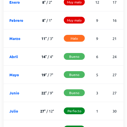
Enero
8
°
/
2
°
Muy malo
12
17
Febrero
8
°
/
1
°
Muy malo
9
16
Marzo
11
°
/
3
°
Malo
9
21
Abril
14
°
/
4
°
Bueno
6
24
Mayo
19
°
/
7
°
Bueno
5
27
Junio
22
°
/
9
°
Bueno
3
27
Julio
27
°
/
12
°
Perfecto
1
30