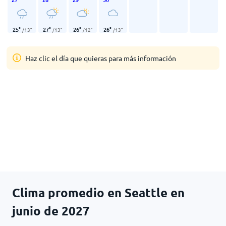
25
°
27
°
26
°
26
°
/
13
°
/
13
°
/
12
°
/
13
°
Haz clic el día que quieras para más información
Clima promedio en Seattle en
junio de 2027